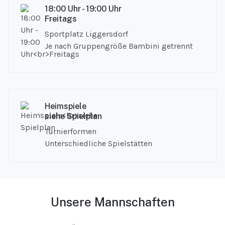
18:00 Uhr - 19:00 Uhr
Freitags
Sportplatz Liggersdorf
Je nach Gruppengröße Bambini getrennt
Heimspiele
siehe Spielplan
Turnierformen
Unterschiedliche Spielstätten
Unsere Mannschaften