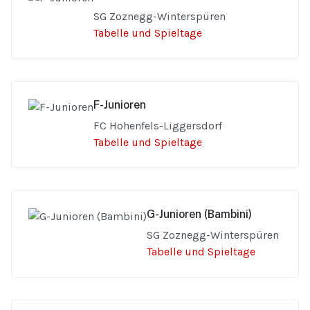
SG Zoznegg-Winterspüren
Tabelle und Spieltage
F-Junioren
FC Hohenfels-Liggersdorf
Tabelle und Spieltage
G-Junioren (Bambini)
SG Zoznegg-Winterspüren
Tabelle und Spieltage