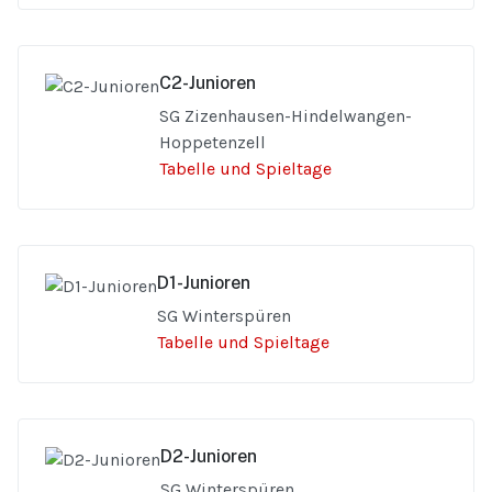
C2-Junioren
SG Zizenhausen-Hindelwangen-
Hoppetenzell
Tabelle und Spieltage
D1-Junioren
SG Winterspüren
Tabelle und Spieltage
D2-Junioren
SG Winterspüren